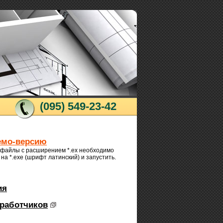
(095) 549-23-42
емо-версию
 файлы с расширением *.ex необходимо
на *.exe (шрифт латинский) и запустить.
ия
работчиков