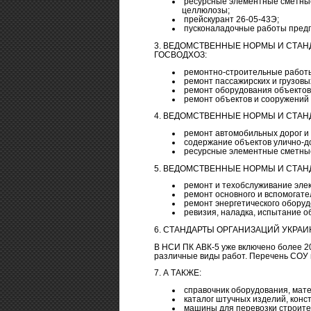
ресурсные элементные сметные
целлюлозы;
прейскурант 26-05-43Э;
пусконаладочные работы предп
3. ВЕДОМСТВЕННЫЕ НОРМЫ И СТА
ГОСВОДХОЗ:
ремонтно-строительные работ
ремонт пассажирских и грузовы
ремонт оборудования объектов
ремонт объектов и сооружени
4. ВЕДОМСТВЕННЫЕ НОРМЫ И СТАНДА
ремонт автомобильных дорог и 
содержание объектов улично-д
ресурсные элементные сметные
5. ВЕДОМСТВЕННЫЕ НОРМЫ И СТАНДА
ремонт и техобслуживание элек
ремонт основного и вспомогате
ремонт энергетического оборуд
ревизия, наладка, испытание о
6. СТАНДАРТЫ ОРГАНИЗАЦИЙ УКРА
В НСИ ПК АВК-5 уже включено более 
различные виды работ. Перечень СОУ 
7. А ТАКЖЕ:
справочник оборудования, мате
каталог штучных изделий, конст
машины для перевозки строите