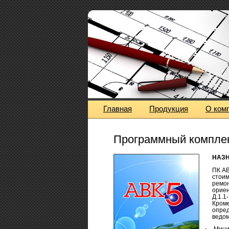
Главная
Продукция
О ком
Программный комплек
НАЗН
ПК АВ
стоим
ремон
ориен
Д.1.1
Кроме
опред
ведом
Мини