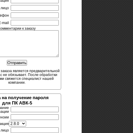
зация
 лицо
лефон
E-mail
Комментарии к заказу
заказа является предварительной
ас не обязывает. После обработки
ами свяжется специалист нашей
компании.
 на получение пароля
для ПК АВК-5
вание
зации
ензии
акция
 лицо