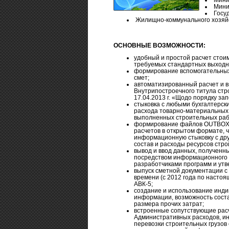
Минис
Госуд
Жилищно-коммунального хозяйс
ОСНОВНЫЕ ВОЗМОЖНОСТИ:
удобный и простой расчет стои
требуемых стандартных выходн
формирование вспомогательных 
смет;
автоматизированный расчет и в
Внутрипостроечного титула стр
17.04.2013 г. «Щодо порядку зап
cтыковка с любыми бухгалтерск
расхода товарно-материальных
выполненных строительных раб
формирование файлов OUTBOX –
расчетов в открытом формате, 
информационную стыковку с дру
состав и расходы ресурсов стро
вывод и ввод данных, полученн
посредством информационного б
разработчиками программ и ут
выпуск сметной документации с
времени (с 2012 года по насто
АВК-5;
создание и использование инд
информации, возможность сост
размера прочих затрат;
встроенные сопутствующие рас
Административных расходов, и
перевозки строительных грузов