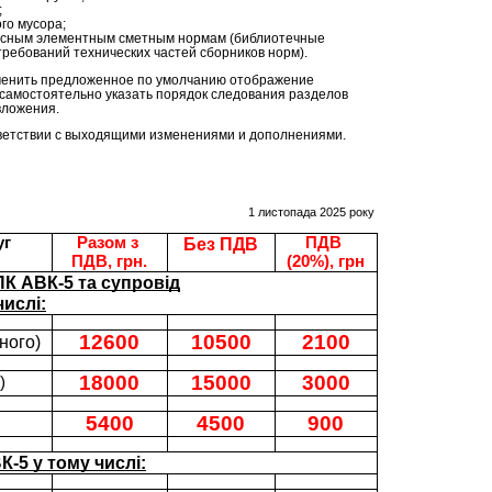
;
го мусора;
рсным элементным сметным нормам (библиотечные
требований технических частей сборников норм).
зменить предложенное по умолчанию отображение
самостоятельно указать порядок следования разделов
вложения.
ветствии с выходящими изменениями и дополнениями.
1 листопада 2025 року
уг
Разом з 
ПДВ 
Без ПДВ
ПДВ, грн.
(20%), грн
К АВК-5 та супровід
числі:
12600
10500
2100
ного)
18000
15000
3000
)
5400
4500
900
К-5 у тому числі: