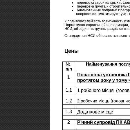
перевозка строительных грузов
перевозка грунта и строительно
библиотечные поправки к ресу
поправки автоматизируют учет 
У пользователей есть возможность и
Нормативно-справочной информации, 
НСИ, объединять группы разделов во 
Стандартная НСИ обновляется в соот
Цены
№ 
Найменування посл
п/п
Початкова установка П
1
протягом року у тому 
1.1
1 робочого місця  (голов
1.2
2 робочих місць (головних
1.3
Додаткове місце
2
Річний супровід ПК АВ