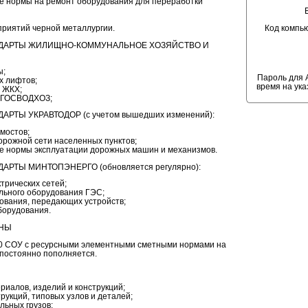
 нормы на ремонт оборудования для переработки
Код компь
риятий черной металлургии.
НДАРТЫ ЖИЛИЩНО-КОММУНАЛЬНОЕ ХОЗЯЙСТВО И
ы;
Пароль для 
х лифтов;
время на ук
 ЖКХ;
й ГОСВОДХОЗ;
РТЫ УКРАВТОДОР (с учетом вышедших изменений):
мостов;
орожной сети населенных пунктов;
 нормы эксплуатации дорожных машин и механизмов.
РТЫ МИНТОПЭНЕРГО (обновляется регулярно):
трических сетей;
льного оборудования ГЭС;
ования, передающих устройств;
борудования.
ИНЫ
20 СОУ с ресурсными элементными сметными нормами на
постоянно пополняется.
риалов, изделий и конструкций;
рукций, типовых узлов и деталей;
льных грузов;