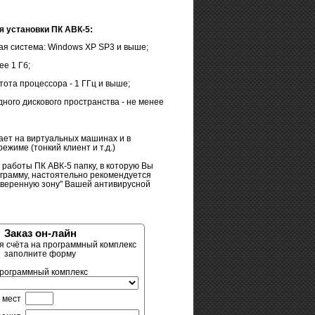
я установки ПК АВК-5:
я система: Windows XP SP3 и выше;
ее 1 Гб;
тота процессора - 1 ГГц и выше;
ого дискового пространства - не менее
ает на виртуальных машинах и в
ежиме (тонкий клиент и т.д.)
 работы ПК АВК-5 папку, в которую Вы
грамму, настоятельно рекомендуется
оверенную зону" Вашей антивирусной
Заказ он-лайн
я счёта на программный комплекс
заполните форму
рограммный комплекс
 мест