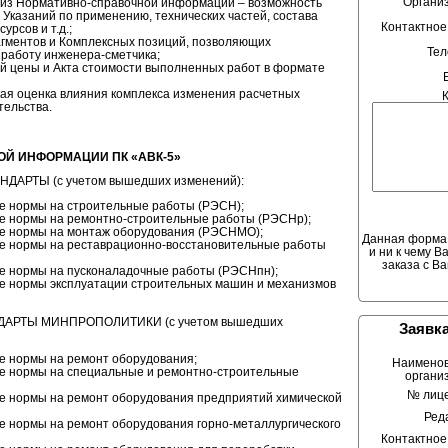
Органи
из Нормативно-справочной информации – возможность
 Указаний по применению, технических частей, состава
Контактное
урсов и т.д.;
агментов и Комплексных позиций, позволяющих
Те
работу инженера-сметчика;
й цены и Акта стоимости выполненных работ в формате
кая оценка влияния комплекса изменения расчетных
тельства.
Й ИНФОРМАЦИИ ПК «АВК-5»
АРТЫ (с учетом вышедших изменений):
 нормы на строительные работы (РЭСН);
 нормы на ремонтно-строительные работы (РЭСНр);
е нормы на монтаж оборудования (РЭСНМО);
Данная форма 
е нормы на реставрационно-восстановительные работы
и ни к чему В
заказа с В
 нормы на пусконаладочные работы (РЭСНпн);
 нормы эксплуатации строительных машин и механизмов
АРТЫ МИНПРОПОЛИТИКИ (с учетом вышедших
Заявка
 нормы на ремонт оборудования;
Наимено
е нормы на специальные и ремонтно-строительные
органи
№ лиц
 нормы на ремонт оборудования предприятий химической
Ред
 нормы на ремонт оборудования горно-металлургического
Контактное