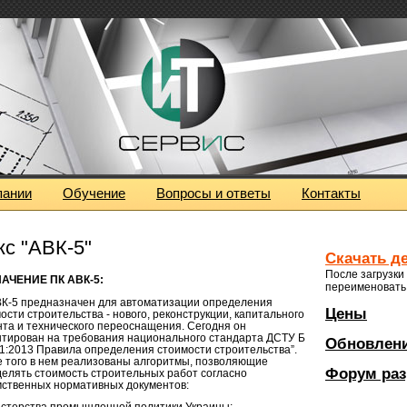
пании
Обучение
Вопросы и ответы
Контакты
с "АВК-5"
Скачать д
После загрузки
АЧЕНИЕ ПК АВК-5:
переименовать 
К-5 предназначен для автоматизации определения
Цены
ости строительства - нового, реконструкции, капитального
та и технического переоснащения. Сегодня он
тирован на требования национального стандарта ДСТУ Б
Обновлен
-1:2013 Правила определения стоимости строительства”.
 того в нем реализованы алгоритмы, позволяющие
Форум раз
елять стоимость строительных работ согласно
ственных нормативных документов:
стерства промышленной политики Украины;