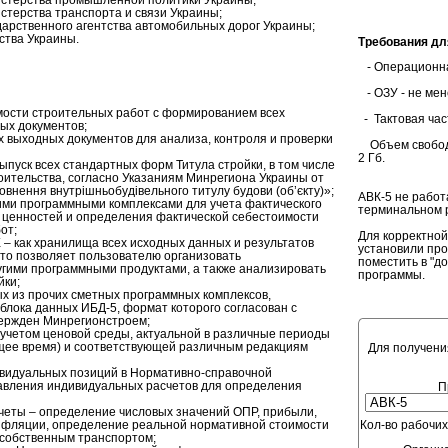
терства транспорта и связи Украины;
арственного агентства автомобильных дорог Украины;
тва Украины.
Требования дл
- Операционна
- ОЗУ - не мен
мости строительных работ с формированием всех
- Тактовая час
ых документов;
выходных документов для анализа, контроля и проверки
Объем свободн
2 Гб.
ыпуск всех стандартных форм Титула стройки, в том числе
оительства, согласно Указаниям Минрегиона Украины от
овнення внутрішньобудівельного титулу будови (об’єкту)»;
АВК-5 не работ
ими программными комплексами для учета фактического
терминальном р
 ценностей и определения фактической себестоимости
от;
Для корректной
 как хранилища всех исходных данных и результатов
установили про
что позволяет пользователю организовать
поместить в "д
гими программными продуктами, а также анализировать
программы.
йки;
ых из прочих сметных программных комплексов,
лока данных ИБД-5, формат которого согласован с
вержден Минрегионстроем;
 учетом ценовой среды, актуальной в различные периоды
ящее время) и соответствующей различным редакциям
Для получени
ивидуальных позиций в Нормативно-справочной
авления индивидуальных расчетов для определения
П
четы – определение числовых значений ОПР, прибыли,
нфляции, определение реальной нормативной стоимости
Кол-во рабочих
 собственным транспортом;