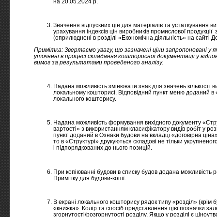
на 20.05.2024 р.
Значення відпускних цін для матеріалів та устаткування ви
урахування індексів цін виробників промислової продукції 
(оприлюднені в розділі «Економічна діяльність» на сайті Д
Примітка: Звертаємо увагу, що зазначені ціни запропоновані у 
уточнені в процесі складання кошторисної документації у відп
вимог за результатами проведеного аналізу.
Надана можливість змінювати знак для значень кількості ви
локальному кошторисі. Відповідний пункт меню доданий в
локального кошторису.
Надана можливість формування вихідного документу «Стру
вартості» з використанням класифікатору видів робіт у роз
пункт доданий в Ознаки будови на вкладці «договірна ціна
то в «Структурі» друкуються складові не тільки укрупненог
і підпорядкованих до нього позицій.
При копіюванні будови в списку будов додана можливість 
Примітку для будови-копії.
В екрані локального кошторису рядок типу «розділ» (крім
«книжка». Колір та спосіб представлення цієї позначки за
згорнутості/розгорнутості розділу. Якщо у розділі є ціноутв