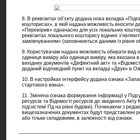
8. В реквізитах об’єкту додана нова вкладка «Підп
кошторисах», в якій надана можливість вносити д
«Перевірив» одначасно для усіх локальних коштори
реквізитах локального кошторису віднині з’являю
замовчуванням» (заповнюються даними із рівня об
9. Користувачам надана можливість обирати вид о
одиниця виміру або одиниця виміру, яка вказана 
вихідних документів «Дефектний акт» та «Відоміст
доданий відповідний пункт на вкладці «Друк» в Оз
10. В настройках інтерфейсу додана ознака «Зап
стартового вікна».
11. Змінена ознака формування інформації у Підсу
ресурсів та Відомості ресурсів до зведенего Акту
підсистемі Пд на рівні будови). Починаючи з редакці
вищезазначених документах будут представлені 
або тільки складовими, в залежності від ознаки.