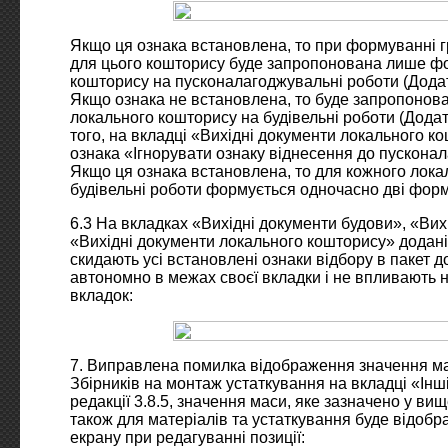
Якщо ця ознака встановлена, то при формуванні г
для цього кошторису буде запропонована лише ф
кошторису на пусконалагоджувальні роботи (Додат
Якщо ознака не встановлена, то буде запропоно
локального кошторису на будівельні роботи (Додат
того, на вкладці «Вихідні документи локального к
ознака «Ігнорувати ознаку віднесення до пускона
Якщо ця ознака встановлена, то для кожного лока
будівельні роботи формується одночасно дві форми
6.3 На вкладках «Вихідні документи будови», «Вихі
«Вихідні документи локального кошторису» додані 
скидають усі встановлені ознаки відбору в пакет д
автономно в межах своєї вкладки і не впливають н
вкладок:
7. Виправлена помилка відображення значення ма
Збірників на монтаж устаткування на вкладці «Інші
редакції 3.8.5, значення маси, яке зазначено у ви
також для матеріалів та устаткування буде відобр
екрану при редагуванні позиції: