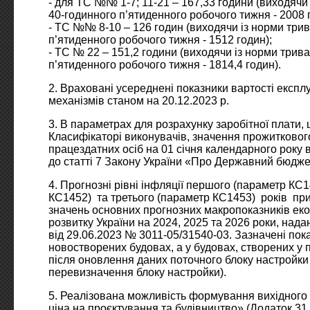
- для ТС №№ 1-7; 11-21 – 167,33 години (виходячи
40-годинного п’ятиденного робочого тижня - 2008 
- ТС №№ 8-10 – 126 годин (виходячи із норми трив
п’ятиденного робочого тижня - 1512 годин);
- ТС № 22 – 151,2 години (виходячи із норми трив
п’ятиденного робочого тижня - 1814,4 годин).
2. Враховані усереднені показники вартості експл
механізмів станом на 20.12.2023 р.
3. В параметрах для розрахунку заробітної плати,
Класифікаторі виконувачів, значення прожитковог
працездатних осіб на 01 січня календарного року 
до статті 7 Закону України «Про Державний бюджет 
4. Прогнозні рівні інфляції першого (параметр КС1
КС1452) та третього (параметр КС1453) років при
значень основних прогнозних макропоказників еко
розвитку України на 2024, 2025 та 2026 роки, нада
від 29.06.2023 № 3011-05/31540-03. Зазначені пок
новостворених будовах, а у будовах, створених у 
після оновлення даних поточного блоку настройки 
перевизначення блоку настройки).
5. Реалізована можливість формування вихідного
ціна на проєктування та будівництво» (Додаток 31