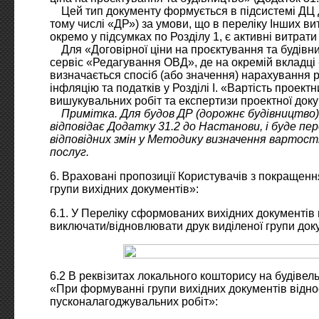
Цей тип документу формується в підсистемі ДЦ 
тому числі «ДР») за умови, що в переліку Інших ви
окремо у підсумках по Розділу 1, є активні витрати 
Для «Договірної ціни на проєктування та будівн
сервіс «Редагування ОВД», де на окремій вкладці 
визначається спосіб (або значення) нарахування р
інфляцію та податків у Розділі І. «Вартість проект
вишукувальних робіт та експертизи проектної доку
Примітка. Для будов ДР (дорожнє будівництво
відповідає Додатку 31.2 до Настанови, і буде пе
відповідних змін у Методику визначення вартост
послуг.
6. Враховані пропозиції Користувачів з покращен
групи вихідних документів»:
6.1. У Переліку сформованих вихідних документів
виключати/відновлювати друк виділеної групи док
6.2 В реквізитах локального кошторису на будівел
«При формуванні групи вихідних документів відно
пусконалагоджувальних робіт»: