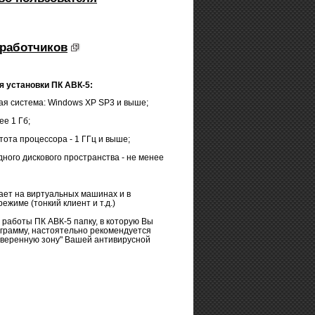
работчиков
я установки ПК АВК-5:
я система: Windows XP SP3 и выше;
ее 1 Гб;
тота процессора - 1 ГГц и выше;
ого дискового пространства - не менее
ает на виртуальных машинах и в
ежиме (тонкий клиент и т.д.)
 работы ПК АВК-5 папку, в которую Вы
грамму, настоятельно рекомендуется
оверенную зону" Вашей антивирусной