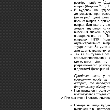
розміру прибутку (До
витрат (Додаток 27 до 
В будовах на будіве
допускають при розра
(договірної ціни) роз
прямих витрат, а прибу
витрат. Для цього у вк
додані відповідні оз
внесення значень відс
складових вартості. Пр
витратах П130 (Кош
адміністративних вит
трудовитрат. За умовч
для адміністративних ви
Так як лімітування ро
загальновиробничих)
(договірних цін), т
розрахункового розмір
підсистемі Договірна ці
Примітка: якщо у пі
розрахунку прибутку
витрат, то перевірка
допустимому ліміту не
При визначенні розміру
враховуються трудовитр
При визначенні загальновироб
Нумерація, види будіве
визначення в інвесторсь