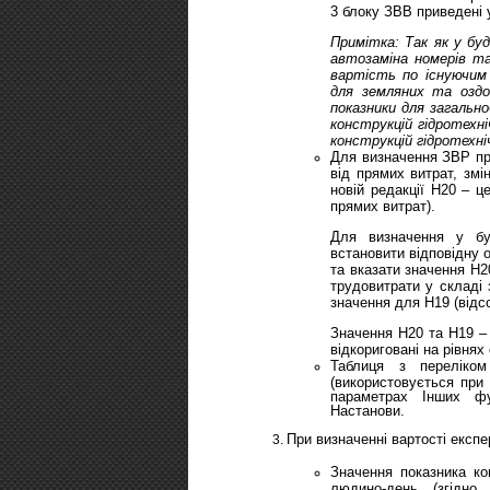
3 блоку ЗВВ приведені 
Примітка: Так як у буд
автозаміна номерів та
вартість по існуючим 
для земляних та оздо
показники для загально
конструкцій гідротехні
конструкцій гідротехні
Для визначення ЗВР при
від прямих витрат, змі
новій редакції Н20 – ц
прямих витрат).
Для визначення у бу
встановити відповідну 
та вказати значення Н2
трудовитрати у складі 
значення для Н19 (відсо
Значення Н20 та Н19 – 
відкориговані на рівнях
Таблиця з переліко
(використовується при
параметрах Інших фу
Настанови.
При визначенні вартості експе
Значення показника ко
людино-день (згідн