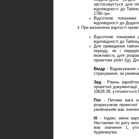
застосовується для об
відповідності до Табли
1780 грн.
Відсоткові показник
відповідності до Додат
При визначенні вартості проек
Відсоткові показники 
відповідності до Таблиц
Для приведення таблич
періоду, як і перед
можливість для розрах
проектних робіт (Ід). Д
Ввідр
- Відрахування н
страхування, за умовча
Звд
- Рівень заробітн
проектної документації
10628,39, уточнюється
Пзп
- Питома вага зар
розрахунком проектної 
умовчанням має значен
Іб
- Індекс зміни варт
Настанови по дату визн
має значення 1, уто
будівництва;