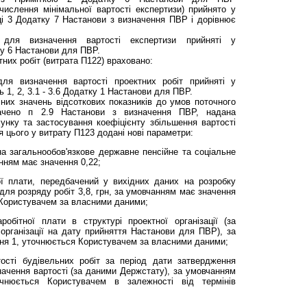
числення мінімальної вартості експертизи) прийнято у
ці 3 Додатку 7 Настанови з визначення ПВР і дорівнює
и для визначення вартості експертизи прийняті у
ку 6 Настанови для ПВР.
тних робіт (витрата П122) враховано:
для визначення вартості проектних робіт прийняті у
ь 1, 2, 3.1 - 3.6 Додатку 1 Настанови для ПВР.
них значень відсоткових показників до умов поточного
бачено п 2.9 Настанови з визначення ПВР, надана
унку та застосування коефіцієнту збільшення вартості
ля цього у витрату П123 додані нові параметри:
а загальнообов'язкове державне пенсійне та соціальне
нням має значення 0,22;
ої плати, передбачений у вихідних даних на розробку
 для розряду робіт 3,8, грн, за умовчанням має значення
 Користувачем за власними даними;
обітної плати в структурі проектної організації (за
організації на дату прийняття Настанови для ПВР), за
ня 1, уточнюється Користувачем за власними даними;
ості будівельних робіт за період дати затвердження
ачення вартості (за даними Держстату), за умовчанням
чнюється Користувачем в залежності від термінів