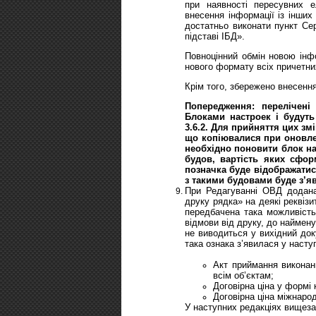
при наявності пересувних е
внесення інформації із інши
достатньо виконати пункт Се
підставі ІБД».
Повноцінний обмін новою ін
нового формату всіх причетни
Крім того, збережено внесенн
Попередження: перелічені у
Блоками настроек і будуть
3.6.2. Для прийняття цих змі
що копіювалися при оновлен
необхідно поновити блок нас
будов, вартість яких сфо
позначка буде відображатися
з такими будовами буде з’
При Редагуванні ОВД додана
друку рядка» на деякі реквізи
передбачена така можливість
відмови від друку, до наймену
не виводиться у вихідний док
така ознака з’явилася у наст
Акт приймання виконани
всім об’єктам;
Договірна ціна у формі
Договірна ціна міжнаро
У наступних редакціях вищеза