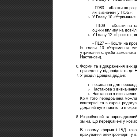
- П983 – «Кошти на розр
які визначені у ПОБ»;
У Главу 10 «Утримання
- П109 – «Кошти на ко
оцінки впливу на довкіл
У Главу 12 «Проєктні, 
- П127 – «Кошти на про
Із глави 10 «Утримання с
утримання служби замовника (
Настанови).
Форми та відображення вихідн
приведені у відповідність до 
У розділ Довідка додані:
посилання для переходу
Настанова з визначення
Настанова з визначення
Крім того передбачена можли
кошторисі та в екрані редагу
доданий пункт меню, а в екра
Розроблений та впроваджений 
зміни, що передбачені у нови
В новому форматі ІБД тако
врахування електроенергії у в