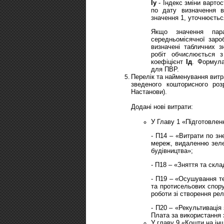
Іу
- Індекс зміни варто
по дату визначення в
значення 1, уточнюєтьс
Якщо значення па
середньомісячної заро
визначені табличних зн
робіт обчислюється з
коефіцієнт
Ід
. Формула
для ПВР.
Перелік та найменування витр
зведеного кошторисного роз
Настанови).
Додані нові витрати:
У Главу 1 «Підготовленн
- П14 – «Витрати по з
мереж, видаленню зелен
будівництва»;
- П18 – «Зняття та скл
- П19 – «Осушування те
та протисельових спору
роботи зі створення ре
- П20 – «Рекультивація
Плата за використання 
У главу 9 «Кошти на інш