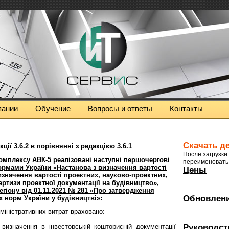
пании
Обучение
Вопросы и ответы
Контакты
Скачать д
кції 3.6.2 в порівнянні з
редакцією 3.6.1
После загрузки
комплексу АВК-5 реалізовані наступні першочергові
переименовать 
ормами України «Настанова з визначення вартості
Цены
изначення вартості проектних, науково-проектних,
ертизи проектної документації на будівництво»,
гіону від 01.11.2021 № 281 «Про затвердження
Обновлен
 норм України у будівництві»:
міністративних витрат враховано:
Руководст
 визначення в інвесторській кошторисній документації