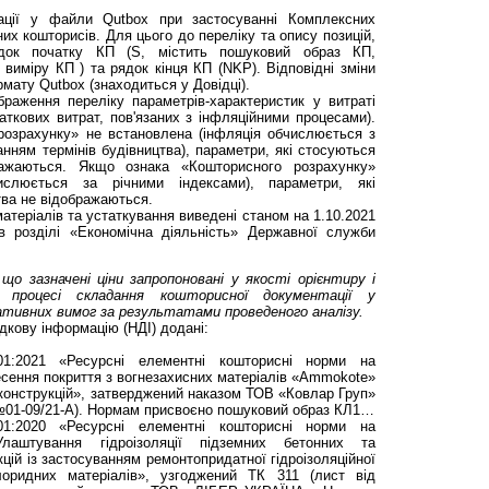
ації у файли Qutbox при застосуванні Комплексних
их кошторисів. Для цього до переліку та опису позицій,
ядок початку КП (S, містить пошуковий образ КП,
иміру КП ) та рядок кінця КП (NKP). Відповідні зміни
рмату Qutbox (знаходиться у Довідці).
раження переліку параметрів-характеристик у витраті
ткових витрат, пов'язаних з інфляційними процесами).
озрахунку» не встановлена (інфляція обчислюється з
анням термінів будівництва), параметри, які стосуються
бражаються. Якщо ознака «Кошторисного розрахунку»
ислюється за річними індексами), параметри, які
тва не відображаються.
атеріалів та устаткування виведені станом на 1.10.2021
в розділі «Економічна діяльність» Державної служби
що зазначені ціни запропоновані у якості орієнтиру і
роцесі складання кошторисної документації у
мативних вимог за результатами проведеного аналізу.
дкову інформацію (НДІ) додані:
001:2021 «Ресурсні елементні кошторисні норми на
есення покриття з вогнезахисних матеріалів «Ammokote»
конструкцій», затверджений наказом ТОВ «Ковлар Груп»
 №01-09/21-А). Нормам присвоєно пошуковий образ КЛ1…
001:2020 «Ресурсні елементні кошторисні норми на
Улаштування гідроізоляції підземних бетонних та
кцій із застосуванням ремонтопридатної гідроізоляційної
хлоридних матеріалів», узгоджений ТК 311 (лист від