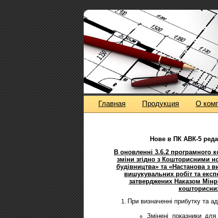
Главная
Продукция
О ком
Нове в
ПК АВК-5
реда
В оновленні 3.6.2 програмного 
зміни згідно з Кошторисними н
будівництва» та «Настанова з в
вишукувальних робіт та експ
затверджених Наказом Мінре
кошторисних
При визначенні прибутку та ад
Змінені показники для