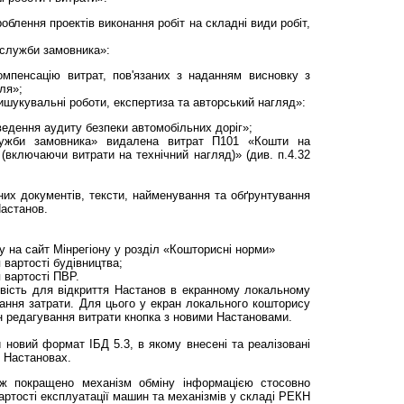
облення проектів виконання робіт на складні види робіт,
 служби замовника»:
мпенсацію витрат, пов'язаних з наданням висновку з
ля»;
вишукувальнi роботи, експертиза та авторський нагляд»:
ведення аудиту безпеки автомобільних доріг»;
лужби замовника» видалена витрат П101 «Кошти на
включаючи витрати на технічний нагляд)» (див. п.4.32
их документів, тексти, найменування та обґрунтування
Настанов.
 на сайт Мінрегіону у розділ «Кошторисні норми»
 вартості будівництва;
 вартості ПВР.
вість для відкриття Настанов в екранному локальному
вання затрати. Для цього у екран локального кошторису
н редагування витрати кнопка з новими Настановами.
новий формат ІБД 5.3, в якому внесені та реалізовані
х Настановах.
ж покращено механізм обміну інформацією стосовно
артості експлуатації машин та механізмів у складі РЕКН