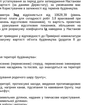
сті устаткування за період дати затвердження Настанови
артості (за даними Держстату), за умовчанням має
я Користувачем в залежності від термінів будівництва.
раметра
Звд
відрізняється від 10628,39 (рівень
бітної плати для складності робіт 3,8 врахований при
ачень відсоткових показників), то вартість проектних
 урахування відсоткових показників, збільшених на
 для розрахунку коефіцієнта
Ід
наведена у Настанові
ат приведені у відповідності до Примірної номенклатури
рахунку вартості об’єкта будівництва (додаток 8 до
я території будівництва»:
несенню (перенесенню) споруд, перенесенню інженерних
их насаджень та посівів, що знаходяться на території
адування родючого шару ґрунту»;
риторії, протизсувні заходи, зведення протипаводкових
д, нагірних канав, підсипання та намивання ґрунту, інші
льєфу»;
 земельних ділянок, наданих у тимчасове користування.
земельної ділянки».
і роботи і витрати»: