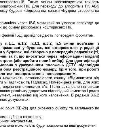
лектростанцій. Таким чином забезпечується точність
х кошторисних ПК. Для переходу до алгоритмів ПК АВК
рвісу будови «Відмова від ознаки «Будова створена на
формацією через ІБД можливий за умовою переходу до
х до обміну розробників кошторисних ПК.
я файлів ІБД, що відповідають попереднім форматам.
 п.1.1, п.1.2, п.3.1, п.3.2, п.5 зміни пов’язані з
 враховані у будовах, які створюються у редакції
н у будовах, які створено у попередніх редакціях (ті,
ні, та ті, що вносяться через інформаційні моделі)
троек (або зробити новий вибір). Для ідентифікації
рмована з урахуванням положень ДСТУ, відповідна
 біля реєстраційного номеру. Крім того, при роботі
являтися повідомлення з попередженням.
 можливість встановлювати ознаку «Відмовитися від
ти у Надписах та Підписах. Номери реквізитів, для яких
, відзначені символом «*». Після встановлення ознаки
вання реквізиту додається відповідний коментар і рядок
умент, незалежно від його наповнення. В редакції 3.6.2
упних документах:
х робіт (КБ-2в) для окремого об’єкту та загального по
 комерційного кошторису;
дними контрактами.
значена можливість буде поширена на інші документи.