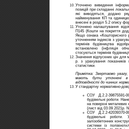
Уточнено виведення інформ
позицій при складанні локальн
які виводяться, додано р
найменування КП та одиницю в
внесені в розділ 5.2 опису фо
Уточнено налаштування відоб
П145 (Кошти на покриття дода
Якщо ознака «Кошторисного р
уточненням індексів з урахув
термінів будівництва відо
встановлено (інфляція обч
стосуються термінів будівниц
Значення відпускних цін для м
р. з урахування показників 
статистики.
Примітка: Звертаємо увагу, 
мають бути уточнені в п
відповідності до чинних нор
У стандартну нормативно-дові
СОУ Д.2.2-39875591-
будівельні роботи. Нан
на поверхні металевих 
(лист від 03.09.2021р.
СОУ Д.2.2-42039370-
будівельні роботи. 
залізобетонних констру
системи із полівініл