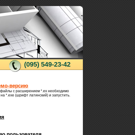
(095) 549-23-42
емо-версию
 файлы с расширением *.ex необходимо
на *.exe (шрифт латинский) и запустить.
ия
во пользователя