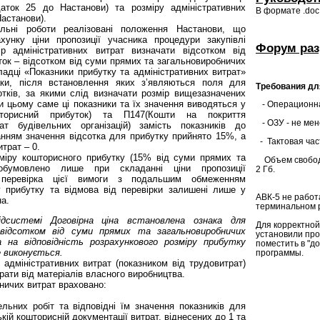
даток 25 до Настанови) та розміру адміністративних
В формате .doc
Настанови).
льні роботи реалізовані положення Настанови, що
хунку ціни пропозиції учасника процедури закупівлі
Форум раз
мір адміністративних витрат визначати відсотком від
ток – відсотком від суми прямих та загальновиробничих
ладці «Показники прибутку та адміністративних витрат»
наки, після встановлення яких з’являються поля для
Требования дл
отків, за якими слід визначати розмір вищезазначених
и цьому саме ці показники та їх значення виводяться у
- Операционна
торисний прибуток) та П147(Кошти на покриття
- ОЗУ - не мен
рат будівельних організацій) замість показників до
анням значення відсотка для прибутку прийнято 15%, а
- Тактовая час
трат – 0.
зміру кошторисного прибутку (15% від суми прямих та
Объем свободн
 обумовлено лише при складанні ціни пропозиції
2 Гб.
о перевірка цієї вимоги з подальшим обмеженням
у прибутку та відмова від перевірки залишені лише у
АВК-5 не работ
на.
терминальном р
дсистемі Договірна ціна встановлена ознака для
Для корректной
 відсотком від суми прямих та загальновиробничих
установили про
 на відповідність розрахункового розміру прибутку
поместить в "д
 виконується.
программы.
 адміністративних витрат (показником від трудовитрат)
ати від матеріалів власного виробництва.
ничих витрат враховано:
льних робіт та відповідні їм значення показників для
кій кошторисній документації витрат, віднесених до 1 та