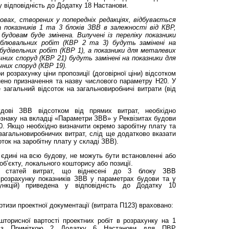
у відповідність до Додатку 18 Настанови.
овах, створених у попередніх редакціях, відбувається
 показників 1 та 3 блоків ЗВВ в залежності від КВР,
будовам буде змінена. Вилучені із переліку показники
блювальних робіт (КВР 2 та 3) будуть замінені на
будівельних робіт (КВР 1), а показники для металевих
чних споруд (КВР 21) будуть замінені на показники для
чних споруд (КВР 19).
 розрахунку ціни пропозиції (договірної ціни) відсотком
нено призначення та назву числового параметру Н20. У
е загальний відсоток на загальновиробничі витрати (від
дові ЗВВ відсотком від прямих витрат, необхідно
ознаку на вкладці «Параметри ЗВВ» у Реквізитах будови
0. Якщо необхідно визначити окремо заробітну плату та
загальновиробничих витрат, слід ще додатково вказати
ток на заробітну плату у складі ЗВВ).
єдині на всю будову, не можуть бути встановленні або
 об’єкту, локального кошторису або позиції.
м статей витрат, що віднесені до 3 блоку ЗВВ
 розрахунку показників ЗВВ у параметрах будови та у
нкцій) приведена у відповідність до Додатку 10
ртизи проектної документації (витрата П123) враховано:
шторисної вартості проектних робіт в розрахунку на 1
о з Приміткою 2 Додатку 6 Настанови для ПВР