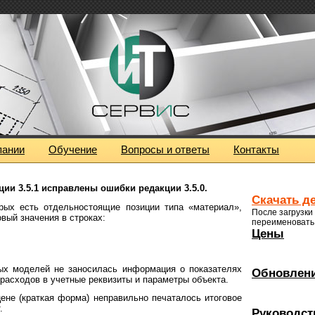
пании
Обучение
Вопросы и ответы
Контакты
ции 3.5.1
исправлены ошибки
редакции 3.5.0
.
Скачать д
рых есть отдельностоящие позиции типа «материал»,
После загрузки
вый значения в строках:
переименовать 
Цены
ых моделей не заносилась информация о показателях
Обновлен
расходов в учетные реквизиты и параметры объекта.
ене (краткая форма) неправильно печаталось итоговое
.
Руководст