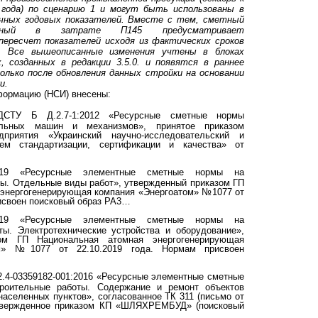
 года) по сценарию 1 и могут быть использованы в
очных годовых показателей. Вместе с тем, сметный
енный в затрате П145 предусматривает
ересчет показателей исходя из фактических сроков
. Все вышеописанные изменения учтены в блоках
, созданных в редакции 3.5.0. и появятся в раннее
олько после обновления данных стройки на основании
и.
формацию (НСИ) внесены:
ТУ Б Д.2.7-1:2012 «Ресурсные сметные нормы
ельных машин и механизмов», принятое приказом
едприятия «Украинский научно-исследовательский и
ем стандартизации, сертификации и качества» от
19 «Ресурсные элементные сметные нормы на
ы. Отдельные виды работ», утвержденный приказом ГП
 энергогенерирующая компания «Энергоатом» №1077 от
рисвоен поисковый образ РА3…
19 «Ресурсные элементные сметные нормы на
ты. Электротехнические устройства и оборудование»,
ом ГП Национальная атомная энергогенерирующая
ом» №1077 от 22.10.2019 года. Нормам присвоен
.4-03359182-001:2016 «Ресурсные элементные сметные
троительные работы. Содержание и ремонт объектов
населенных пунктов», согласованное ТК 311 (письмо от
утвержденное приказом КП «ШЛЯХРЕМБУД» (поисковый