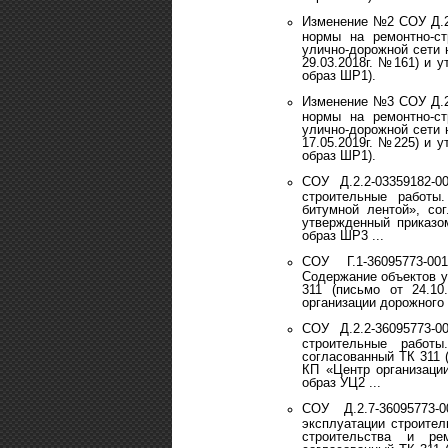
Изменение №2 СОУ Д.2
нормы на ремонтно-с
улично-дорожной сети 
29.03.2018г. №161) и
образ ШР1).
Изменение №3 СОУ Д.2
нормы на ремонтно-с
улично-дорожной сети 
17.05.2019г. №225) и
образ ШР1).
СОУ Д.2.2-03359182-
строительные работы
битумной лентой», со
утвержденный приказ
образ ШР3 ...
СОУ Г.1-36095773-0
Содержание объектов у
311 (письмо от 24.1
организации дорожного
СОУ Д.2.2-36095773-
строительные работы
согласованный ТК 311 
КП «Центр организаци
образ УЦ2 ...
СОУ Д.2.7-36095773
эксплуатации строите
строительства и ре