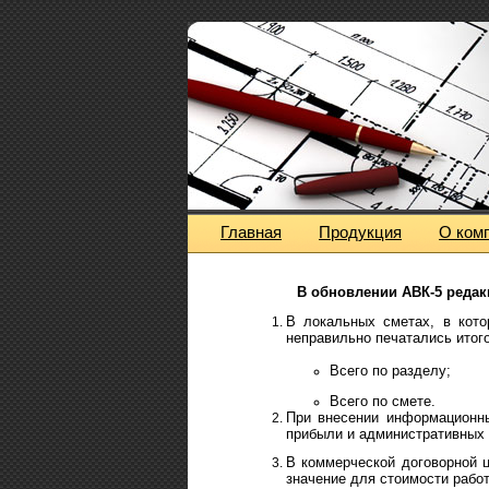
Главная
Продукция
О ком
В обновлении АВК-5
редак
В локальных сметах, в кото
неправильно печатались итого
Всего по разделу;
Всего по смете.
При внесении информационн
прибыли и административных 
В коммерческой договорной ц
значение для стоимости работ