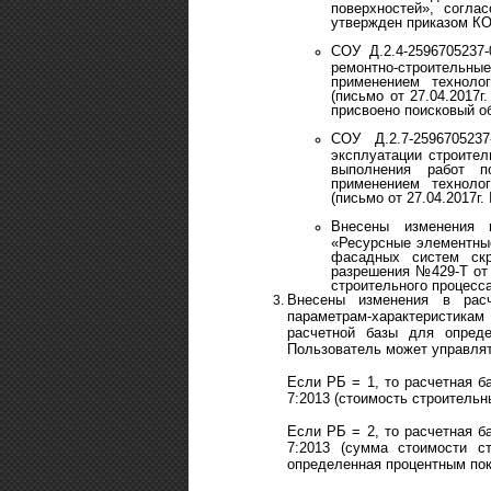
поверхностей», согла
утвержден приказом КО
СОУ Д.2.4-2596705237
ремонтно-строительные
применением техноло
(письмо от 27.04.2017
присвоено поисковый об
СОУ Д.2.7-259670523
эксплуатации строите
выполнения работ п
применением техноло
(письмо от 27.04.2017г
Внесены изменения в
«Ресурсные элементны
фасадных систем скр
разрешения №429-Т от 
строительного процесса
Внесены изменения в расч
параметрам-характеристик
расчетной базы для опред
Пользователь может управлят
Если РБ = 1, то расчетная ба
7:2013 (стоимость строительны
Если РБ = 2, то расчетная ба
7:2013 (сумма стоимости с
определенная процентным пок