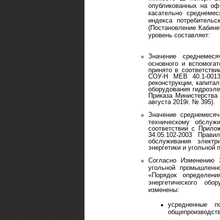
опубликованных на оф
касательно среднемес
индекса потребительс
(Постановление Кабине
уровень составляет:
Значение среднемес
основного и вспомога
принято в соответстви
СОУ-Н МЕВ 40.1-0013
реконструкции, капита
оборудования гидроэле
Приказа Министерства 
августа 2019г. № 395).
Значение среднемесяч
техническому обслуж
соответствии с Прило
34.05.102-2003 Прав
обслуживания электр
энергетики и угольной 
Согласно Изменению 
угольной промышленно
«Порядок определени
энергетического обо
изменены:
усредненные п
общепроизводств