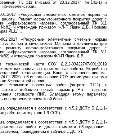
сованный ТК 311 (письмо от 28.12.2017г. №141-1) и
 «Киевзеленстрой».
-001:2017 «Ресурсные элементные сметные нормы на
 работы. Ремонт асфальтобетонного покрытия дорог с
гии инфракрасного нагрева», согласованный ТК 311
г. №82) и утвержден приказом ФЛ-П Яшин Д.В. Нормам
раз ЯШ1 ...
7-002:2017 «Ресурсные элементные сметные нормы
льных машин и механизмов. Машины и механизмы для
о ремонту асфальтобетонного покрытия дорог с
гии инфракрасного нагрева», согласованный ТК 311
. №82) и утвержден приказом ФЛ-П Яшин Д.В.
 технической части СОУ Д.2.2-33422747-001:2019
е сметные нормы на строительные работы. Устройство
епленной теплоизоляции Baumit» согласно письма-
24.02.2020г. об использовании СОУ всеми участниками
 на безоплатной основе.
ет стоимости проектных работ (затрата П122): к
ам затраты добавлен новый параметр РБ – признак
еления стоимости ПИР. Благодаря этому параметру
ь определением расчетной базы.
за определяется в соответствии с п.5.2 ДСТУ Б Д.1.1-
х работ по итогу глав 1-9 ССР).
за определяется в соответствии с п.5.3 ДСТУ Б Д.1.1-
троительных работ и доля стоимости оборудования,
азателем, приведенным в таблице 1 ДСТУ).