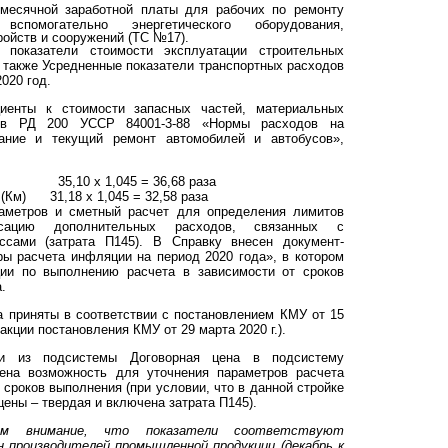
емесячной заработной платы для рабочих по ремонту
спомогательно энергетического оборудования,
ойств и сооружений (ТС №17).
 показатели стоимости эксплуатации строительных
 также Усредненные показатели транспортных расходов
2020 год.
иенты к стоимости запасных частей, материальных
х в РД 200 УССР 84001-3-88 «Нормы расходов на
вание и текущий ремонт автомобилей и автобусов»,
ч) 35,10 х 1,045 = 36,68 раза
(Км) 31,18 х 1,045 = 32,58 раза
аметров и сметный расчет для определения лимитов
сацию дополнительных расходов, связанных с
ссами (затрата П145). В Справку внесен документ-
ы расчета инфляции на период 2020 года», в котором
ии по выполнению расчета в зависимости от сроков
.
 приняты в соответствии с постановлением КМУ от 15
дакции постановления КМУ от 29 марта 2020 г.).
ки из подсистемы Договорная цена в подсистему
ена возможность для уточнения параметров расчета
сроков выполнения (при условии, что в данной стройке
цены – твердая и включена затрата П145).
аем внимание, что показатели соответствуют
н производителей промышленной продукции (декабрь к