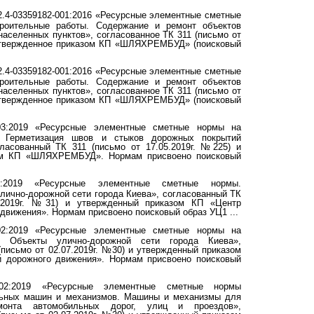
.4-03359182-001:2016 «Ресурсные элементные сметные
троительные работы. Содержание и ремонт объектов
населенных пунктов», согласованное ТК 311 (письмо от
 утвержденное приказом КП «ШЛЯХРЕМБУД» (поисковый
.4-03359182-001:2016 «Ресурсные элементные сметные
троительные работы. Содержание и ремонт объектов
населенных пунктов», согласованное ТК 311 (письмо от
 утвержденное приказом КП «ШЛЯХРЕМБУД» (поисковый
003:2019 «Ресурсные элементные сметные нормы на
. Герметизация швов и стыков дорожных покрытий
гласованный ТК 311 (письмо от 17.05.2019г. №225) и
ом КП «ШЛЯХРЕМБУД». Нормам присвоено поисковый
01:2019 «Ресурсные элементные сметные нормы.
лично-дорожной сети города Киева», согласованный ТК
0.2019г. №31) и утвержденный приказом КП «Центр
 движения». Нормам присвоено поисковый образ УЦ1 ...
002:2019 «Ресурсные элементные сметные нормы на
. Объекты улично-дорожной сети города Киева»,
(письмо от 02.07.2019г. №30) и утвержденный приказом
и дорожного движения». Нормам присвоено поисковый
-002:2019 «Ресурсные элементные сметные нормы
льных машин и механизмов. Машины и механизмы для
монта автомобильных дорог, улиц и проездов»,