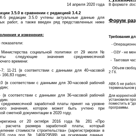
14 апреля 2020 года
В формате .doc
кции 3.5.0
в сравнении с
редакцией 3.4.2
К-5 редакции 3.5.0 учтены актуальные данные для
Форум раз
ных работ, а также введен ряд представленных ниже
олнения и изменения:
Требования дл
 показатели:
- Операционна
 Министерства социальной политики от 29 июля №
- ОЗУ - не мен
иняты следующие значения среднемесячной
- Тактовая час
очего времени:
Объем свободн
 11-21 (в соответствии с данными для 40-часовой
2 Гб.
- 166,83 годин;
 (в соответствии с данными для 30-часовой рабочей
АВК-5 не работ
один;
терминальном р
(в соответствии с данными для 36-часовой рабочей
Для корректной
один.
установили про
среднемесячной заработной платы принят на уровне
поместить в "д
программы.
мого значения, которое может быть учтено при
ой сметной документации в 2020 году.
инрегиона от 20 октября 2016 года № 281 «Про
а расчета размера заработной платы, который
елении стоимости строительства» (зарегистрирован в
016 года под № 1469/29599), на основании данных,