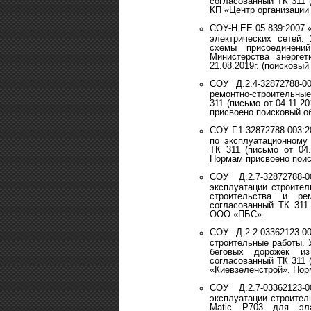
согласованный ТК 311 
КП «Центр организации
СОУ-Н ЕЕ 05.839:2007 
электрических сетей.
схемы присоединени
Министерства энерге
21.08.2019г. (поисковый
СОУ Д.2.4-32872788-
ремонтно-строительны
311 (письмо от 04.11.
присвоено поисковый об
СОУ Г.1-32872788-003:
по эксплуатационному
ТК 311 (письмо от 04
Нормам присвоено поиск
СОУ Д.2.7-32872788
эксплуатации строите
строительства и ре
согласованный ТК 311
ООО «ПБС».
СОУ Д.2.2-03362123-
строительные работы. 
беговых дорожек из
согласованный ТК 311 
«Киевзеленстрой». Нор
СОУ Д.2.7-03362123
эксплуатации строител
Matic P703 для эла