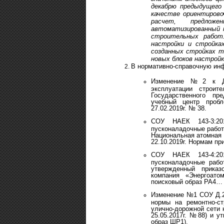
декабрю предыдущего
качестве ориентиров
расчет, предлож
автоматизированный п
строительных работ
настройки и стройках
созданных стройках т
новых блоков настройк
В нормативно-справочную ин
Изменение №2 к ДС
эксплуатации строит
Государственного пр
учебный центр пробл
27.02.2019г. № 38.
СОУ НАЕК 143-3:20
пусконаладочные работ
Национальная атомная
22.10.2019г. Нормам п
СОУ НАЕК 143-4:20
пусконаладочные рабо
утвержденный приказ
компания «Энергоат
поисковый образ РА4…
Изменение №1 СОУ Д.2
нормы на ремонтно-с
улично-дорожной сети 
25.05.2017г. №88) и 
образ ШР1).