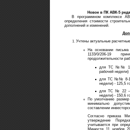
Новое в
ПК АВК-5
реда
В программном комплексе АВ
определения стоимости строитель
дополнений и изменений.
Доп
Учтены актуальные расчетные
На основании письма
1133/0/206-19 пр
продолжительности раб
для ТС №№ 1-7;
рабочей недели) 
для ТС №№ 8-10
недели) - 125,5 г
для ТС № 22 – 
недели) - 150,6 г
По умолчанию размер 
минимально допусти
составлении инвесторск
Согласно приказа М
утверждение Порядк
учитывается при опред
Минюсте 11 ноября 2