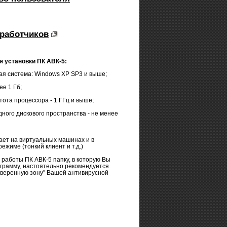
работчиков
я установки ПК АВК-5:
я система: Windows XP SP3 и выше;
ее 1 Гб;
тота процессора - 1 ГГц и выше;
ого дискового пространства - не менее
ает на виртуальных машинах и в
ежиме (тонкий клиент и т.д.)
 работы ПК АВК-5 папку, в которую Вы
грамму, настоятельно рекомендуется
оверенную зону" Вашей антивирусной