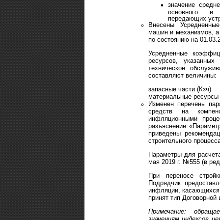
значение средн
основного и в
передающих устр
Внесены Усредненные
машин и механизмов, а
по состоянию на 01.03.
Усредненные коэффиц
ресурсов, указанны
техническое обслужи
составляют величины:
запасные части (Кз
материальные ресурсы 
Изменен перечень пар
средств на компен
инфляционными проце
разъяснение «Параметр
приведены рекомендац
строительного процесса
Параметры для расчета
мая 2019 г. №555 (в ре
При переносе строй
Подрядчик предоставл
инфляции, касающихся 
принят тип Договорной 
Примечание: обращ
значениям индексов це