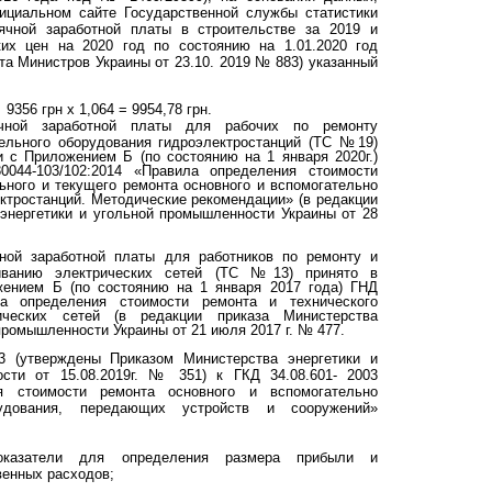
ициальном сайте Государственной службы статистики
ячной заработной платы в строительстве за 2019 и
ких цен на 2020 год по состоянию на 1.01.2020 год
та Министров Украины от 23.10. 2019 № 883) указанный
9356 грн х 1,064 = 9954,78 грн.
ячной заработной платы для рабочих по ремонту
тельного оборудования гидроэлектростанций (ТС №19)
и с Приложением Б (по состоянию на 1 января 2020г.)
0044-103/102:2014 «Правила определения стоимости
льного и текущего ремонта основного и вспомогательно
ктростанций. Методические рекомендации» (в редакции
энергетики и угольной промышленности Украины от 28
ной заработной платы для работников по ремонту и
иванию электрических сетей (ТС №13) принято в
жением Б (по состоянию на 1 января 2017 года) ГНД
ила определения стоимости ремонта и технического
ических сетей (в редакции приказа Министерства
промышленности Украины от 21 июля 2017 г. № 477.
3 (утверждены Приказом Министерства энергетики и
сти от 15.08.2019г. № 351) к ГКД 34.08.601- 2003
я стоимости ремонта основного и вспомогательно
рудования, передающих устройств и сооружений»
оказатели для определения размера прибыли и
енных расходов;