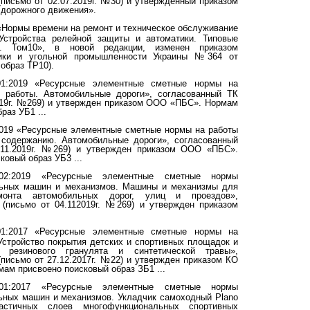
(письмо от 02.07.2019г. №30) и утвержденный приказом
 дорожного движения».
«Нормы времени на ремонт и техническое обслуживание
 Устройства релейной защиты и автоматики. Типовые
й. Том10», в новой редакции, изменен приказом
тики и угольной промышленности Украины №364 от
 образ ТР10).
001:2019 «Ресурсные элементные сметные нормы на
е работы. Автомобильные дороги», согласованный ТК
2019г. №269) и утвержден приказом ООО «ПБС». Нормам
раз УБ1 ...
2019 «Ресурсные элементные сметные нормы на работы
 содержанию. Автомобильные дороги», согласованный
.11.2019г. №269) и утвержден приказом ООО «ПБС».
овый образ УБ3 ...
-002:2019 «Ресурсные элементные сметные нормы
льных машин и механизмов. Машины и механизмы для
монта автомобильных дорог, улиц и проездов»,
 (письмо от 04.112019г. №269) и утвержден приказом
001:2017 «Ресурсные элементные сметные нормы на
Устройство покрытия детских и спортивных площадок и
 резинового гранулята и синтетической травы»,
(письмо от 27.12.2017г. №22) и утвержден приказом КО
мам присвоено поисковый образ ЗБ1 ...
-001:2017 «Ресурсные элементные сметные нормы
ьных машин и механизмов. Укладчик самоходный Plano
стичных слоев многофункциональных спортивных