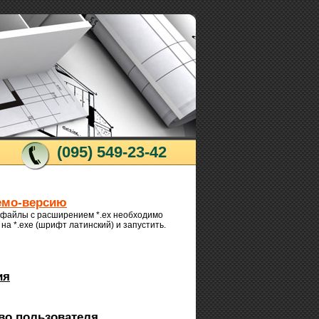
(095) 549-23-42
емо-версию
 файлы с расширением *.ex необходимо
на *.exe (шрифт латинский) и запустить.
ия
во пользователя